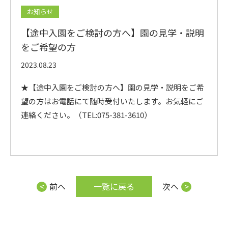
お知らせ
入園案内
【途中入園をご検討の方へ】園の見学・説明
をご希望の方
園の概要
2023.08.23
★【途中入園をご検討の方へ】園の見学・説明をご希
アクセス
望の方はお電話にて随時受付いたします。お気軽にご
連絡ください。
（TEL:075-381-3610）
お問い合わせはこちらまで
075-381-3610
前へ
一覧に戻る
次へ
学校法人 本願寺学園
西山幼稚園