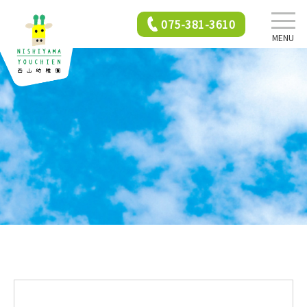
075-381-3610
MENU
西山幼稚園について
園での生活
年間行事
2歳児保育
入園前クラス