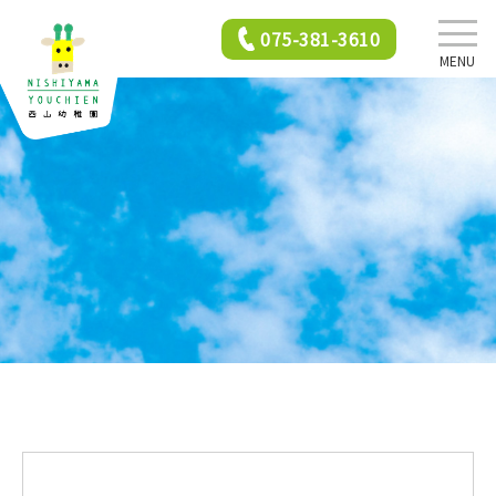
075-381-3610
MENU
西山幼稚園について
園での生活
年間行事
2歳児保育
入園前クラス