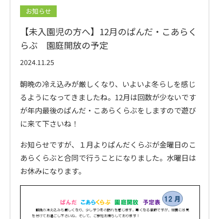
お知らせ
入園案内
【未入園児の方へ】12月のぱんだ・こあらく
らぶ 園庭開放の予定
園の概要
2024.11.25
朝晩の冷え込みが厳しくなり、いよいよ冬らしを感じ
アクセス
るようになってきましたね。12月は回数が少ないです
が年内最後のぱんだ・こあらくらぶをしますので遊び
に来て下さいね！
お知らせですが、１月よりぱんだくらぶが金曜日のこ
お問い合わせはこちらまで
あらくらぶと合同で行うことになりました。水曜日は
お休みになります。
075-381-3610
学校法人 本願寺学園
西山幼稚園