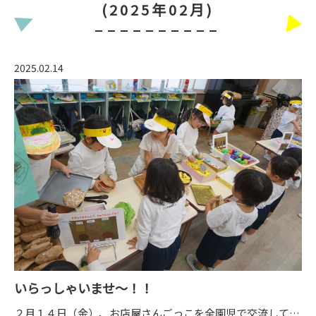
(2025年02月)
入園案内
2025.02.14
園の概要
アクセス
お問い合わせはこちらまで
075-381-3610
いらっしゃいませ～！！
学校法人 本願寺学園
西山幼稚園
２月１４日（金）、お店屋さんごっこを全園児で交流して行いました。食べ物やさんや、おまつりのゲームやさん、にしやまとしょかん、おしゃれやさんなど色々なお店があります。子ども達は財布にお金を入れて様々なお店を行き来します。お店屋さんごっこを通して買い手・売り手の言葉のやりとりや、異年齢の関わりなど教え合ったり、助け合ったり微笑ましい色んな姿が見られます。子ども達と相談しながら進めてきたからこそ、遊びが盛りあがります。楽しかったね！！また来年もしたいね！！