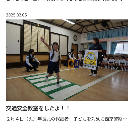
〒615-8107 京都府京都市西京区川島北裏町29番地
2025.02.05
交通安全教室をしたよ！！
２月４日（火）年長児の保護者、子どもを対象に西京警察署のお巡りさんによる、交通安全教室を行いました。横断歩道を渡る時の約束（とまる・みる・あいず・まつ）を守りながら、横断歩道を渡る練習をしました。小学生になるまでにお家の人と一緒に通学路を歩いてみるなど、交通事故を防止するために、どんな事に気おつければいいのか色んな話を真剣に聞いていた年長児でした。