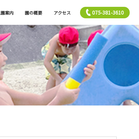
075-381-3610
入園案内
園の概要
アクセス
西山幼稚園について
園での生活
年間行事
2歳児保育
入園前クラス