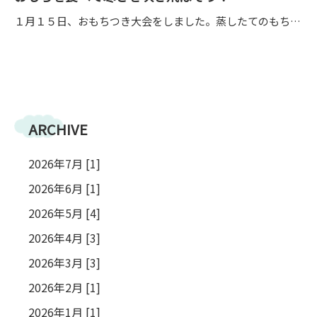
〒615-8107 京都府京都市西京区川島北裏町29番地
１月１５日、おもちつき大会をしました。蒸したてのもち米を見て「いい匂い～」と子ども達。「ごはんみたい」と言っていたお米がみるみるおもちになってきて、「ねばねばになってきた！」と大興奮。次は子ども達。年長児はひとりで杵を持ち、小さい学年は友だちと一緒に持ちおもちをつきました。出来上がったおもちはきなこもちにして頂きました。つきたてのおもちはやわらかくておいしく、おかわりもしました。まだまだ食べれる様子でしたがお昼ごはんもあるのでほどほどにしました。おもちパワーで寒い冬を乗り越えようね！
ARCHIVE
2026年7月 [1]
2026年6月 [1]
2026年5月 [4]
2026年4月 [3]
2026年3月 [3]
2026年2月 [1]
2026年1月 [1]