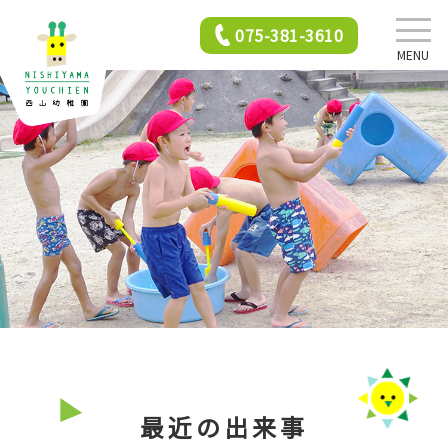
075-381-3610
MENU
西山幼稚園について
園での生活
年間行事
2歳児保育
最近の出来事
入園前クラス