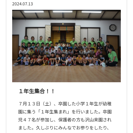
2024.07.13
入園案内
園の概要
アクセス
１年生集合！！
お問い合わせはこちらまで
７月１３日（土）、卒園した小学１年生が幼稚
075-381-3610
園に集う「１年生集まれ」を行いました。卒園
児４７名が参加し、保護者の方も沢山来園され
学校法人 本願寺学園
西山幼稚園
ました。久しぶりにみんなでお参りをしたり、