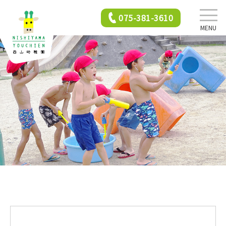
075-381-3610
MENU
西山幼稚園について
園での生活
年間行事
2歳児保育
入園前クラス