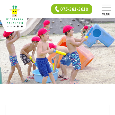
075-381-3610
MENU
西山幼稚園について
園での生活
年間行事
2歳児保育
入園前クラス