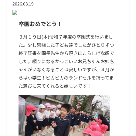
2026.03.19
入園案内
卒園おめでとう！
３月１９日(木)令和７年度の卒園式を行いまし
園の概要
た。少し緊張した子ども達でしたがひとりずつ
終了証書を園長先生から頂きほこらしげな顔で
アクセス
した。頼りになるかっこいいお兄ちゃんお姉ち
ゃんがいなくなることは寂しいですが、４月か
らは小学生！ピカピカのランドセルを持ってま
た遊びに来てくれると嬉しいです！
お問い合わせはこちらまで
075-381-3610
学校法人 本願寺学園
西山幼稚園